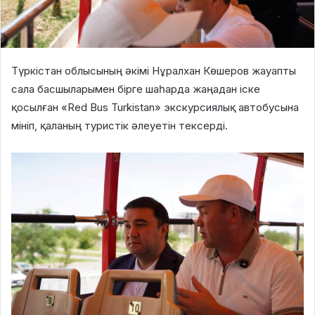
Түркістан облысының әкімі Нұралхан Көшеров жауапты
сала басшыларымен бірге шаһарда жаңадан іске
қосылған «Red Bus Turkistan» экскурсиялық автобусына
мініп, қаланың туристік әлеуетін тексерді.