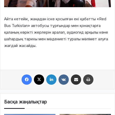
Айта кетейік, жаңадан іске қосылған екі қабатты «Red
Bus Turkistan» автобусы тұрғындар мен қонақтарға
қаланың көрікті жерлерін аралап, аудиогид арқылы көне
шаһардың тарихы мен мәдениеті туралы мәлімет алуға
жағдай жасайды.
Facebook
X
LinkedIn
VKontakte
Share via Email
Print
Басқа жаңалықтар