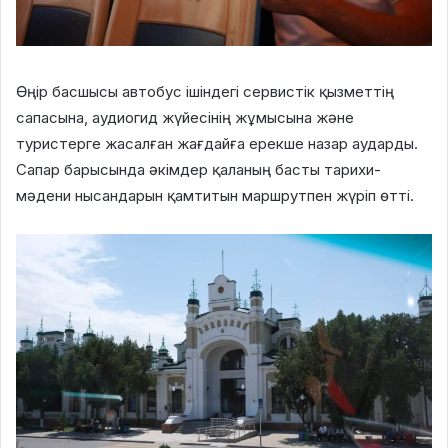
Өңір басшысы автобус ішіндегі сервистік қызметтің
сапасына, аудиогид жүйесінің жұмысына және
туристерге жасалған жағдайға ерекше назар аударды.
Сапар барысында әкімдер қаланың басты тарихи-
мәдени нысандарын қамтитын маршрутпен жүріп өтті.