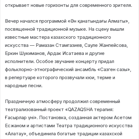
открывает новые горизонты для современного зрителя.
Вечер начался программой «Ән қанатындағы Алматы»,
посвященной традиционной музыке. На сцену вышли
известные мастера казахского традиционного
искусства — Рамазан Стамгазиев, Сауле Жанпейсова,
Еркин Шукиманов, Ардак Исатаева и другие
исполнители. Особое звучание концерту придал
фольклорно-этнографический ансамбль «Сазген сазы»,
в репертуаре которого прозвучали кюи, терме и
народные песни.
Праздничную атмосферу продолжил современный
театрализованный проект «QAZAQSHA терапия:
Ғасырлар үні». Постановка, созданная актером Асетом
Есжаном и артистами Театра традиционного искусства
«Алатау», объединила богатые традиции казахской