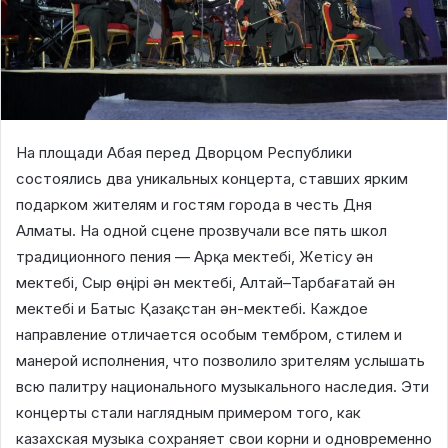
На площади Абая перед Дворцом Республики
состоялись два уникальных концерта, ставших ярким
подарком жителям и гостям города в честь Дня
Алматы. На одной сцене прозвучали все пять школ
традиционного пения — Арқа мектебі, Жетісу ән
мектебі, Сыр өңірі ән мектебі, Алтай–Тарбағатай ән
мектебі и Батыс Қазақстан ән-мектебі. Каждое
направление отличается особым тембром, стилем и
манерой исполнения, что позволило зрителям услышать
всю палитру национального музыкального наследия. Эти
концерты стали наглядным примером того, как
казахская музыка сохраняет свои корни и одновременно