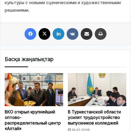
культуры с новыми сценическими и художественными
решениями.
Facebook
X
LinkedIn
VKontakte
Share via Email
Print
Басқа жаңалықтар
ВКО открыл крупнейший
В Туркестанской области
оптово-
усилят трудоустройство
распределительный центр
выпускников колледжей
«Алтай»
19.01.2026