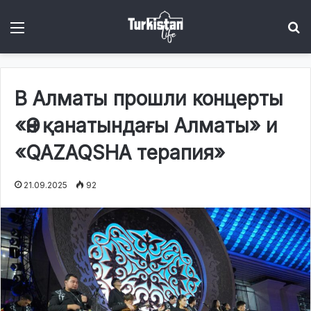
Menu
І
В Алматы прошли концерты
«Ән қанатындағы Алматы» и
«QAZAQSHA терапия»
21.09.2025
92