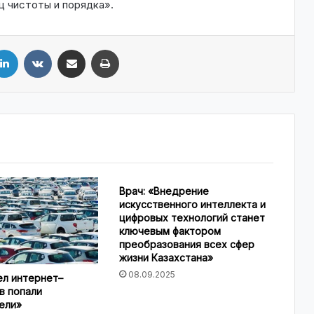
ц чистоты и порядка».
LinkedIn
VKontakte
Share via Email
Print
Врач: «Внедрение
искусственного интеллекта и
цифровых технологий станет
ключевым фактором
преобразования всех сфер
жизни Казахстана»
08.09.2025
ел интернет–
в попали
ели»