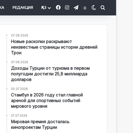
Facebook
Instagram
Telegram
Threads
Switch skin
Іздеу
КА
РЕДАКЦИЯ
ҚАЗ
07.08.2026
Новые раскопки раскрывают
неизвестные страницы истории древней
Трои
07.08.2026
Доходы Турции от туризма в первом
полугодии достигли 25,8 миллиарда
долларов
30.07.2026
Стамбул в 2026 году стал главной
ареной для спортивных событий
мирового уровня
27.07.2026
Мировая премия досталась
кинопроектам Турции