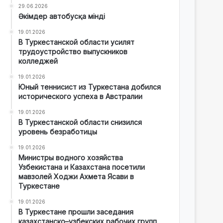
29.06.2026
Әкімдер автобусқа мінді
19.01.2026
В Туркестанской области усилят
трудоустройство выпускников
колледжей
19.01.2026
Юный теннисист из Туркестана добился
исторического успеха в Австралии
19.01.2026
В Туркестанской области снизился
уровень безработицы
19.01.2026
Министры водного хозяйства
Узбекистана и Казахстана посетили
мавзолей Ходжи Ахмета Ясави в
Туркестане
19.01.2026
В Туркестане прошли заседания
казахстанско–узбекских рабочих групп