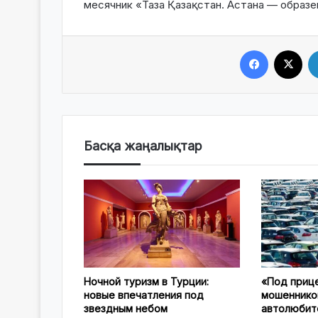
месячник «Таза Қазақстан. Астана — образе
Facebook
X
Басқа жаңалықтар
Ночной туризм в Турции:
«Под приц
новые впечатления под
мошеннико
звездным небом
автолюбит