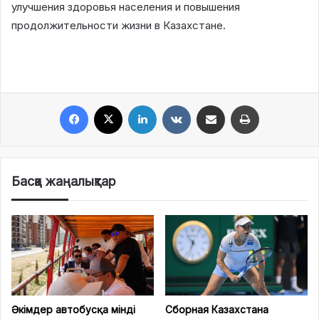
улучшения здоровья населения и повышения
продолжительности жизни в Казахстане.
Facebook
X
LinkedIn
VKontakte
Share via Email
Print
Басқа жаңалықтар
Әкімдер автобусқа мінді
Сборная Казахстана