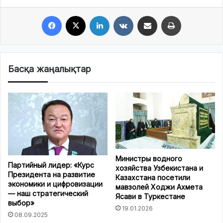
Facebook
X
LinkedIn
VKontakte
Share via Email
Print
Басқа жаңалықтар
Министры водного
Партийный лидер: «Курс
хозяйства Узбекистана и
Президента на развитие
Казахстана посетили
экономики и цифровизации
мавзолей Ходжи Ахмета
— наш стратегический
Ясави в Туркестане
выбор»
19.01.2026
08.09.2025