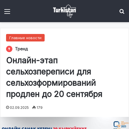
Menu
І
Главные новости
Тренд
Онлайн-этап
сельхозпереписи для
сельхозформирований
продлен до 20 сентября
02.09.2025
179